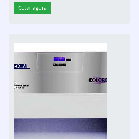
Resfriador posterior para ar
comprimido
Maze / São Paulo - SP
O conjunto lixeira com poste tem como
principal característica, a manutenção da lixeira
de forma estática, posicionada com altura
adequada ao fácil descarte dos resíduos. Os
postes podem ser parafusados ou chumbados
ao piso. Esse tipo de lixeira normalmente é
fabricada em plástico polipropileno ou
polietileno, fibra de vidro ou aço galvanizado
com pintura eletrostá...
Cotar agora